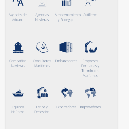
Agencias de
Agencias
Almacenamiento
Astilleros
Aduana
Navieras
y Bodegaje
Compañías
Consultores
Embarcadores
Empresas
Navieras
Marítimos
Portuarias y
Terminales
Marítimos
Equipos
Estiba y
Exportadores
Importadores
Naúticos
Desestiba