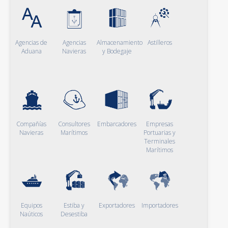
Agencias de
Agencias
Almacenamiento
Astilleros
Aduana
Navieras
y Bodegaje
Compañías
Consultores
Embarcadores
Empresas
Navieras
Marítimos
Portuarias y
Terminales
Marítimos
Equipos
Estiba y
Exportadores
Importadores
Naúticos
Desestiba