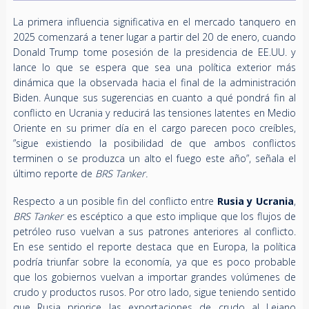
La primera influencia significativa en el mercado tanquero en
2025 comenzará a tener lugar a partir del 20 de enero, cuando
Donald Trump tome posesión de la presidencia de EE.UU. y
lance lo que se espera que sea una política exterior más
dinámica que la observada hacia el final de la administración
Biden. Aunque sus sugerencias en cuanto a qué pondrá fin al
conflicto en Ucrania y reducirá las tensiones latentes en Medio
Oriente en su primer día en el cargo parecen poco creíbles,
”sigue existiendo la posibilidad de que ambos conflictos
terminen o se produzca un alto el fuego este año”, señala el
último reporte de
BRS Tanker.
Respecto a un posible fin del conflicto entre
Rusia y Ucrania
,
BRS Tanker
es escéptico a que esto implique que los flujos de
petróleo ruso vuelvan a sus patrones anteriores al conflicto.
En ese sentido el reporte destaca que en Europa, la política
podría triunfar sobre la economía, ya que es poco probable
que los gobiernos vuelvan a importar grandes volúmenes de
crudo y productos rusos. Por otro lado, sigue teniendo sentido
que Rusia priorice las exportaciones de crudo al Lejano