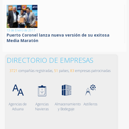
13 de Enero de 2017
Puerto Coronel lanza nueva versión de su exitosa
Media Maratón
DIRECTORIO DE EMPRESAS
3721
compañías registradas,
51
países,
83
empresas patrocinadas
Agencias de
Agencias
Almacenamiento
Astilleros
Aduana
Navieras
y Bodegaje