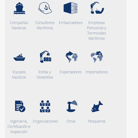
Compañías
Consultores
Embarcadores
Empresas
Navieras
Marítimos
Portuarias y
Terminales
Marítimos
Equipos
Estiba y
Exportadores
Importadores
Naúticos
Desestiba
Ingeniería,
Organizaciones
Otras
Pesqueros
Certificación e
Inspección