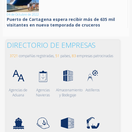
04 de Octubre de 2022
Puerto de Cartagena espera recibir más de 635 mil
visitantes en nueva temporada de cruceros
DIRECTORIO DE EMPRESAS
3721
compañías registradas,
51
países,
83
empresas patrocinadas
Agencias de
Agencias
Almacenamiento
Astilleros
Aduana
Navieras
y Bodegaje