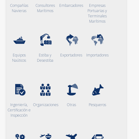
Compañías
Consultores
Embarcadores
Empresas
Navieras
Marítimos
Portuarias y
Terminales
Marítimos
Equipos
Estiba y
Exportadores
Importadores
Naúticos
Desestiba
Ingeniería,
Organizaciones
Otras
Pesqueros
Certificación e
Inspección