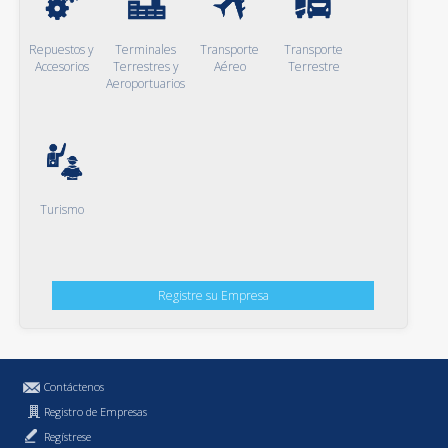
Repuestos y
Terminales
Transporte
Transporte
Accesorios
Terrestres y
Aéreo
Terrestre
Aeroportuarios
Turismo
Registre su Empresa
Contáctenos
Registro de Empresas
Regístrese