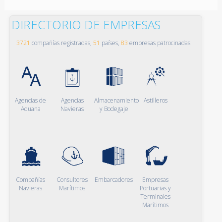
DIRECTORIO DE EMPRESAS
3721
compañías registradas,
51
países,
83
empresas patrocinadas
Agencias de
Agencias
Almacenamiento
Astilleros
Aduana
Navieras
y Bodegaje
Compañías
Consultores
Embarcadores
Empresas
Navieras
Marítimos
Portuarias y
Terminales
Marítimos