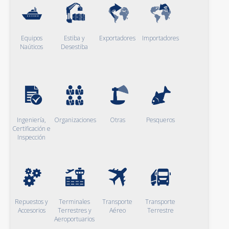
Equipos
Estiba y
Exportadores
Importadores
Naúticos
Desestiba
Ingeniería,
Organizaciones
Otras
Pesqueros
Certificación e
Inspección
Repuestos y
Terminales
Transporte
Transporte
Accesorios
Terrestres y
Aéreo
Terrestre
Aeroportuarios