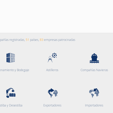
añías registradas,
51
países,
83
empresas patrocinadas
enamiento y Bodegaje
Astilleros
Compañías Navieras
stiba y Desestiba
Exportadores
Importadores