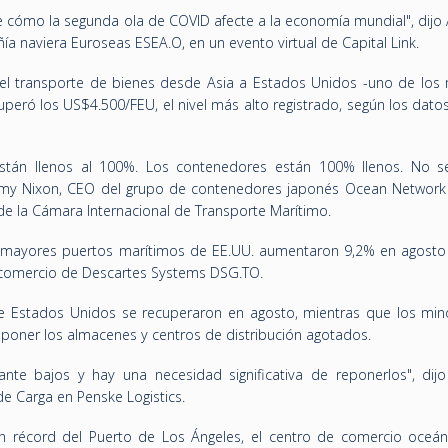
ómo la segunda ola de COVID afecte a la economía mundial", dijo A
ñía naviera Euroseas ESEA.O, en un evento virtual de Capital Link.
del transporte de bienes desde Asia a Estados Unidos -uno de los
eró los US$4.500/FEU, el nivel más alto registrado, según los dato
stán llenos al 100%. Los contenedores están 100% llenos. No 
remy Nixon, CEO del grupo de contenedores japonés Ocean Network
 de la Cámara Internacional de Transporte Marítimo.
0 mayores puertos marítimos de EE.UU. aumentaron 9,2% en agosto
 comercio de Descartes Systems DSG.TO.
e Estados Unidos se recuperaron en agosto, mientras que los mino
poner los almacenes y centros de distribución agotados.
ante bajos y hay una necesidad significativa de reponerlos", dij
de Carga en Penske Logistics.
n récord del Puerto de Los Ángeles, el centro de comercio oceá