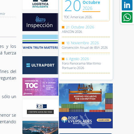
20
Octubre
2026
imir
TOC Americas 2026
Octubre
2026
21
ARACON 2026
Noviembre
2026
10
es y los
Convención Anual de IBIA 2026
á fuerza
Agosto
2026
6
Foro Panorama Marítimo
Portuario 2026
ines del
reguntan
s sólo un
menor se
mentando