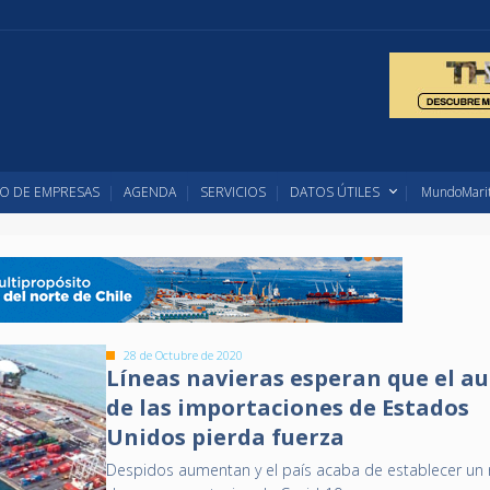
O DE EMPRESAS
AGENDA
SERVICIOS
DATOS ÚTILES
MundoMarit
28 de Octubre de 2020
Líneas navieras esperan que el a
de las importaciones de Estados
Unidos pierda fuerza
Despidos aumentan y el país acaba de establecer un 