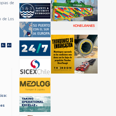
opias de
o de Los
ico:
nes