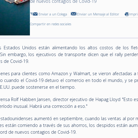
de nuevos contagios de Covid-19
Enviar a un Colega
Enviar un Mensaje al Editor
Impr
Compartir en redes sociales
s Estados Unidos están alimentando los altos costos de los flet
Sin embargo, los ejecutivos de transporte dicen que el rally perder
es de Covid-19.
bienes para clientes como Amazon y Walmart, se vieron afectadas a f
ño cuando el Covid-19 detuvo el comercio en todo el mundo, y se p
EE.UU. puede sostenerse en el tiempo.
prensa Rolf Habben Jansen, director ejecutivo de Hapag Lloyd "Esto e
ríodo inusual. Habrá una corrección a eso."
estadounidenses aumentó en septiembre, cuando las ventas al por 
res están comiendo a través de sus ahorros, los despidos están au
écord de nuevos contagios de Covid-19.