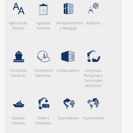
Agencias de
Agencias
Almacenamiento
Astilleros
Aduana
Navieras
y Bodegaje
Compañías
Consultores
Embarcadores
Empresas
Navieras
Marítimos
Portuarias y
Terminales
Marítimos
Equipos
Estiba y
Exportadores
Importadores
Naúticos
Desestiba