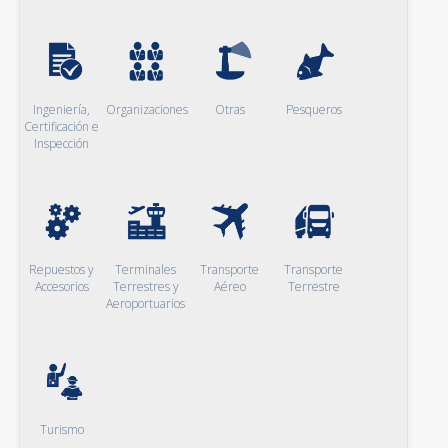
Ingeniería,
Organizaciones
Otras
Pesqueros
Certificación e
Inspección
Repuestos y
Terminales
Transporte
Transporte
Accesorios
Terrestres y
Aéreo
Terrestre
Aeroportuarios
Turismo