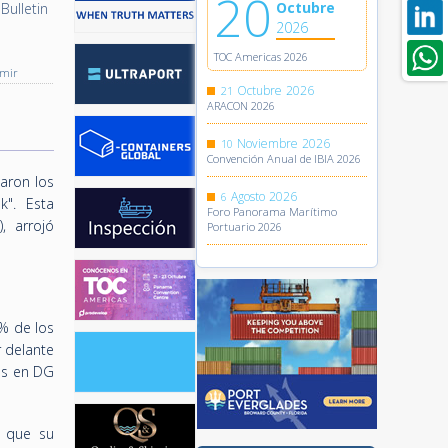
20
Octubre
Bulletin
2026
TOC Americas 2026
imir
Octubre
2026
21
ARACON 2026
Noviembre
2026
10
Convención Anual de IBIA 2026
aron los
Agosto
2026
6
k". Esta
Foro Panorama Marítimo
, arrojó
Portuario 2026
5% de los
r delante
es en DG
a que su