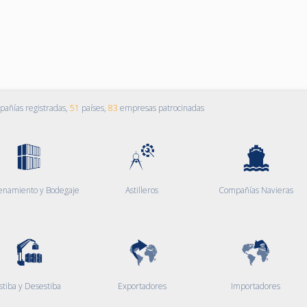
añías registradas,
51
países,
83
empresas patrocinadas
enamiento y Bodegaje
Astilleros
Compañías Navieras
stiba y Desestiba
Exportadores
Importadores