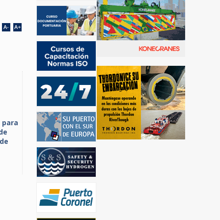
o para
 de
 de