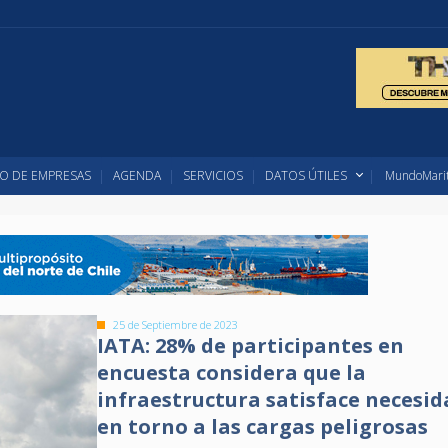
O DE EMPRESAS
AGENDA
SERVICIOS
DATOS ÚTILES
MundoMarit
25 de Septiembre de 2023
IATA: 28% de participantes en
encuesta considera que la
infraestructura satisface necesi
en torno a las cargas peligrosas