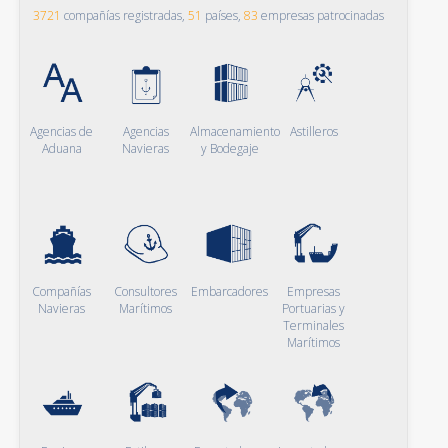
3721
compañías registradas,
51
países,
83
empresas patrocinadas
Agencias de
Agencias
Almacenamiento
Astilleros
Aduana
Navieras
y Bodegaje
Compañías
Consultores
Embarcadores
Empresas
Navieras
Marítimos
Portuarias y
Terminales
Marítimos