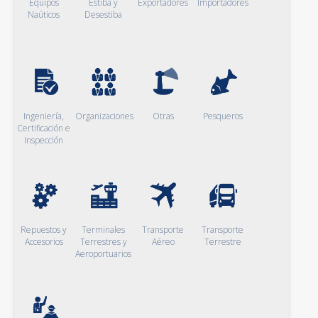
Equipos
Estiba y
Exportadores
Importadores
Naúticos
Desestiba
Ingeniería,
Organizaciones
Otras
Pesqueros
Certificación e
Inspección
Repuestos y
Terminales
Transporte
Transporte
Accesorios
Terrestres y
Aéreo
Terrestre
Aeroportuarios