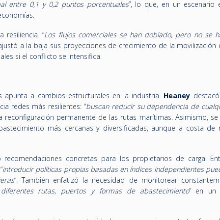
bal entre 0,1 y 0,2 puntos porcentuales
”, lo que, en un escenario 
 economías.
resiliencia. “
Los flujos comerciales se han doblado, pero no se h
justó a la baja sus proyecciones de crecimiento de la movilización
les si el conflicto se intensifica.
is apunta a cambios estructurales en la industria.
Heaney
destacó
ia redes más resilientes: “
buscan reducir su dependencia de cualqu
na reconfiguración permanente de las rutas marítimas. Asimismo, se
abastecimiento más cercanas y diversificadas, aunque a costa de
 recomendaciones concretas para los propietarios de carga. Entr
“
introducir políticas propias basadas en índices independientes pue
ieras
”. También enfatizó la necesidad de monitorear constantem
diferentes rutas, puertos y formas de abastecimiento
” en un 