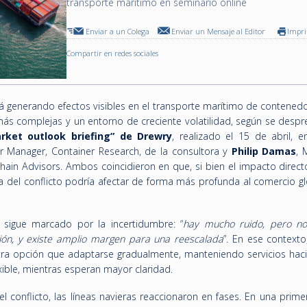
transporte marítimo en seminario online
Enviar a un Colega
Enviar un Mensaje al Editor
Impr
Compartir en redes sociales
tá generando efectos visibles en el transporte marítimo de contened
más complejas y un entorno de creciente volatilidad, según se despr
rket outlook briefing”
de Drewry
, realizado el 15 de abril, e
or Manager, Container Research, de la consultora y
Philip Damas
, 
hain Advisors. Ambos coincidieron en que, si bien el impacto direct
a del conflicto podría afectar de forma más profunda al comercio gl
o sigue marcado por la incertidumbre: “
hay mucho ruido, pero n
ción, y existe amplio margen para una reescalada
”. En ese contexto
otra opción que adaptarse gradualmente, manteniendo servicios hac
ible, mientras esperan mayor claridad.
el conflicto, las líneas navieras reaccionaron en fases. En una prim