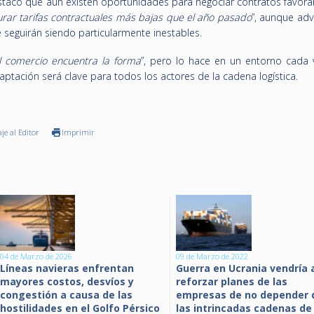
destacó que aún existen oportunidades para negociar contratos favorab
rar tarifas contractuales más bajas que el año pasado
”, aunque adv
e seguirán siendo particularmente inestables.
l comercio encuentra la forma
”, pero lo hace en un entorno cada
ptación será clave para todos los actores de la cadena logística.
je al Editor
Imprimir
04 de Marzo de 2026
09 de Marzo de 2022
Líneas navieras enfrentan
Guerra en Ucrania vendría 
mayores costos, desvíos y
reforzar planes de las
congestión a causa de las
empresas de no depender 
hostilidades en el Golfo Pérsico
las intrincadas cadenas de