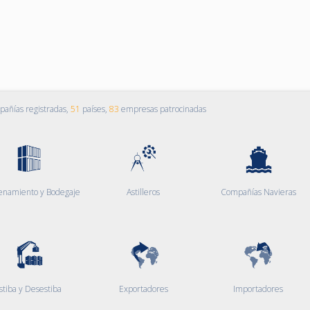
añías registradas,
51
países,
83
empresas patrocinadas
enamiento y Bodegaje
Astilleros
Compañías Navieras
stiba y Desestiba
Exportadores
Importadores