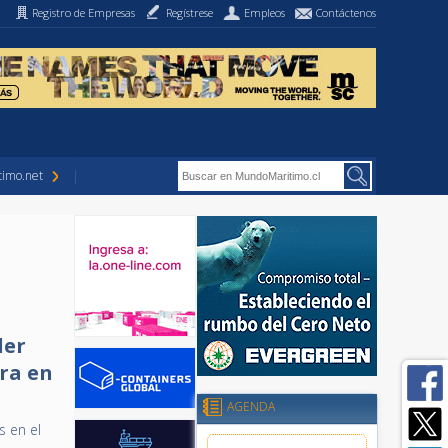
Registro de Empresas
Regístrese
Empleos
Contáctenos
imo.net
der
rra en
AGENDA
s en el