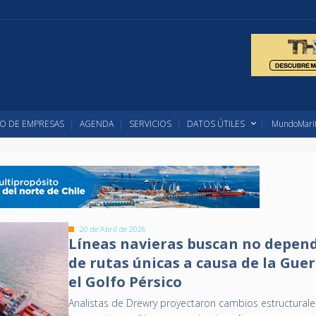
O DE EMPRESAS
AGENDA
SERVICIOS
DATOS ÚTILES
MundoMarit
20 de Abril de 2026
Líneas navieras buscan no depen
de rutas únicas a causa de la Gue
el Golfo Pérsico
Analistas de Drewry proyectaron cambios estructurale