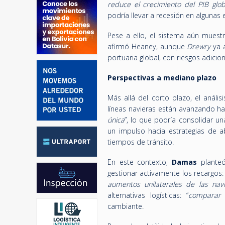
reduce el crecimiento del PIB glo
podría llevar a recesión en algunas
Pese a ello, el sistema aún muestra 
afirmó Heaney, aunque
Drewry
ya a
portuaria global, con riesgos adiciona
Perspectivas a mediano plazo
Más allá del corto plazo, el anális
líneas navieras están avanzando hac
única
”, lo que podría consolidar u
un impulso hacia estrategias de 
tiempos de tránsito.
En este contexto,
Damas
planteó
gestionar activamente los recargos: 
aumentos unilaterales de las nav
alternativas logísticas: “
comparar 
cambiante.