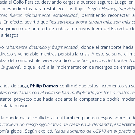
acia el Golfo Pérsico, desviando cargas a puertos seguros. Luego, en
ones indirectas para restablecer los flujos. Según
Heaney
, “s
ervici
tres fueron rápidamente establecidos
”, permitiendo reconectar la
En efecto, advirtió que “
los servicios ahora tardan más, son más c
el surgimiento de una red de
hubs
alternativos fuera del Estrecho d
a riesgos.
vo “
altamente dinámico y fragmentado
”, donde el transporte hacia
irecto y vulnerable mientras persista la crisis. A esto se suma el i
 alza del combustible.
Heaney i
ndicó que “
los precios del bunker ha
 la guerra
”, lo que llevó a la implementación de recargos de emerge
arios de carga,
Philip Damas
confirmó que estos incrementos ya se 
rutas conectadas con el Golfo se han multiplicado por tres o cuatro r
stante, proyectó que hacia adelante la competencia podría moder
scalada mayor.
e la pandemia, el conflicto actual también plantea riesgos sobre la
o conlleva un riesgo significativo de caída en la demanda
”, especial
mía global. Según explicó, “
cada aumento de US$10 en el precio d