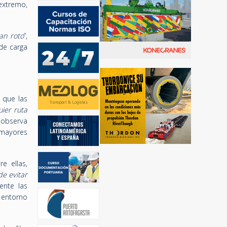
extremo,
an roto
”,
 de carga
 que las
ier ruta
 observa
 mayores
e ellas,
de evitar
ente las
entorno