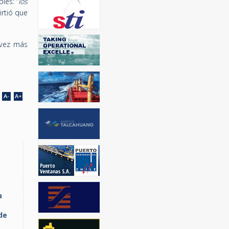
les: “
los
irtió que
 vez más
a
de