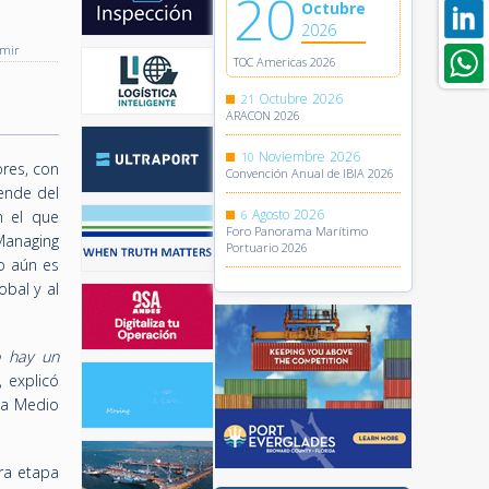
20
Octubre
2026
imir
TOC Americas 2026
Octubre
2026
21
ARACON 2026
Noviembre
2026
10
ores, con
Convención Anual de IBIA 2026
ende del
Agosto
2026
n el que
6
Foro Panorama Marítimo
Managing
Portuario 2026
o aún es
obal y al
o hay un
, explicó
ia Medio
era etapa