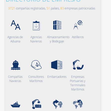
3721
compañías registradas,
51
países,
83
empresas patrocinadas
Agencias de
Agencias
Almacenamiento
Astilleros
Aduana
Navieras
y Bodegaje
Compañías
Consultores
Embarcadores
Empresas
Navieras
Marítimos
Portuarias y
Terminales
Marítimos