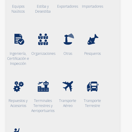
Equipos
Estiba y
Exportadores
Importadores
Naúticos
Desestiba
Ingeniería,
Organizaciones
Otras
Pesqueros
Certificación e
Inspección
Repuestos y
Terminales
Transporte
Transporte
Accesorios
Terrestres y
Aéreo
Terrestre
Aeroportuarios