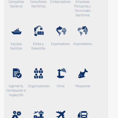
Compañías
Consultores
Embarcadores
Empresas
Navieras
Marítimos
Portuarias y
Terminales
Marítimos
Equipos
Estiba y
Exportadores
Importadores
Naúticos
Desestiba
Ingeniería,
Organizaciones
Otras
Pesqueros
Certificación e
Inspección