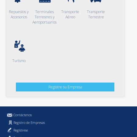
Repuestos y
Terminales
Transporte
Transporte
Accesorios
Terrestres y
Aéreo
Terrestre
Aeroportuarios
Turismo
Registre su Empresa
Contáctenos
Registro de Empresas
Regístrese