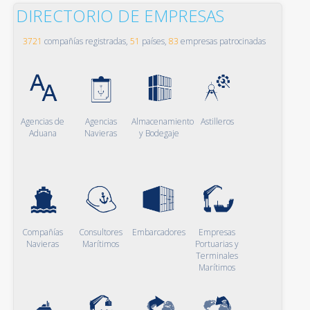
DIRECTORIO DE EMPRESAS
3721
compañías registradas,
51
países,
83
empresas patrocinadas
Agencias de
Agencias
Almacenamiento
Astilleros
Aduana
Navieras
y Bodegaje
Compañías
Consultores
Embarcadores
Empresas
Navieras
Marítimos
Portuarias y
Terminales
Marítimos