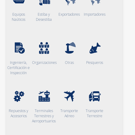
Equipos
Estiba y
Exportadores
Importadores
Naúticos
Desestiba
Ingeniería,
Organizaciones
Otras
Pesqueros
Certificación e
Inspección
Repuestos y
Terminales
Transporte
Transporte
Accesorios
Terrestres y
Aéreo
Terrestre
Aeroportuarios