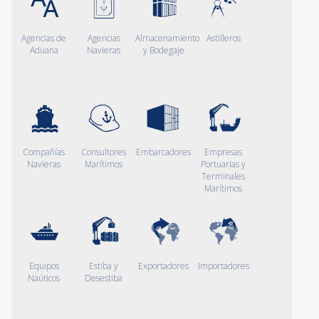
Agencias de
Agencias
Almacenamiento
Astilleros
Aduana
Navieras
y Bodegaje
Compañías
Consultores
Embarcadores
Empresas
Navieras
Marítimos
Portuarias y
Terminales
Marítimos
Equipos
Estiba y
Exportadores
Importadores
Naúticos
Desestiba