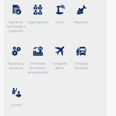
Ingeniería,
Organizaciones
Otras
Pesqueros
Certificación e
Inspección
Repuestos y
Terminales
Transporte
Transporte
Accesorios
Terrestres y
Aéreo
Terrestre
Aeroportuarios
Turismo