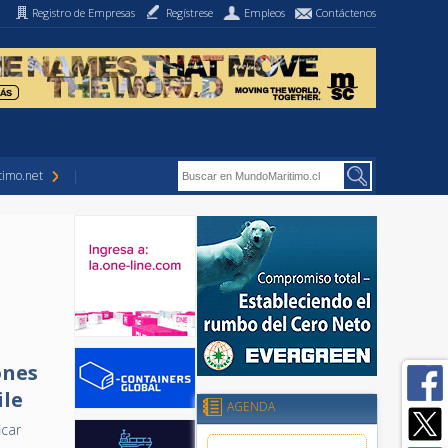
Registro de Empresas
Regístrese
Empleos
Contáctenos
imo.net
ones
ile
AGENDA
icar