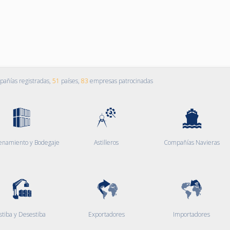
añías registradas,
51
países,
83
empresas patrocinadas
enamiento y Bodegaje
Astilleros
Compañías Navieras
stiba y Desestiba
Exportadores
Importadores