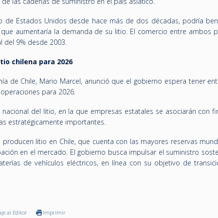
 de las cadenas de suministro en el país asíatico.
io de Estados Unidos desde hace más de dos décadas, podría bene
 que aumentaría la demanda de su litio. El comercio entre ambos p
l del 9% desde 2003.
itio chilena para 2026
ía de Chile, Mario Marcel, anunció que el gobierno espera tener ent
n operaciones para 2026.
 nacional del litio, en la que empresas estatales se asociarán con f
as estratégicamente importantes.
producen litio en Chile, que cuenta con las mayores reservas mundi
pación en el mercado. El gobierno busca impulsar el suministro sost
erías de vehículos eléctricos, en línea con su objetivo de transici
je al Editor
Imprimir