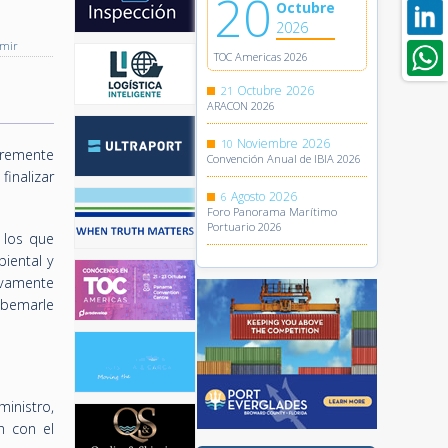
20
Octubre
2026
imir
TOC Americas 2026
Octubre
2026
21
ARACON 2026
Noviembre
2026
10
ncremente
Convención Anual de IBIA 2026
finalizar
Agosto
2026
6
Foro Panorama Marítimo
Portuario 2026
 los que
iental y
ivamente
Albemarle
inistro,
n con el