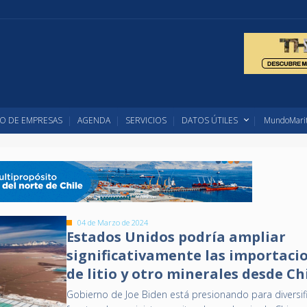
O DE EMPRESAS
AGENDA
SERVICIOS
DATOS ÚTILES
MundoMarit
04 de Marzo de 2024
Estados Unidos podría ampliar
significativamente las importaci
de litio y otro minerales desde Ch
Gobierno de Joe Biden está presionando para diversif