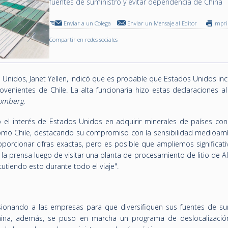
fuentes de suministro y evitar dependencia de China
Enviar a un Colega
Enviar un Mensaje al Editor
Impr
Compartir en redes sociales
s Unidos, Janet Yellen, indicó que es probable que Estados Unidos i
enientes de Chile. La alta funcionaria hizo estas declaraciones al 
omberg
.
ó el interés de Estados Unidos en adquirir minerales de países con
como Chile, destacando su compromiso con la sensibilidad medioamb
porcionar cifras exactas, pero es posible que ampliemos significat
 la prensa luego de visitar una planta de procesamiento de litio de 
tiendo esto durante todo el viaje".
sionando a las empresas para que diversifiquen sus fuentes de sum
ina, además, se puso en marcha un programa de deslocalizació