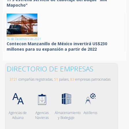
Mapocho"
16 de Diciembre de 2021
Contecon Manzanillo de México invertirá US$230
millones para su expansión a partir de 2022
DIRECTORIO DE EMPRESAS
3721
compañías registradas,
51
países,
83
empresas patrocinadas
Agencias de
Agencias
Almacenamiento
Astilleros
Aduana
Navieras
y Bodegaje