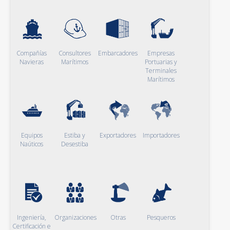
Compañías
Consultores
Embarcadores
Empresas
Navieras
Marítimos
Portuarias y
Terminales
Marítimos
Equipos
Estiba y
Exportadores
Importadores
Naúticos
Desestiba
Ingeniería,
Organizaciones
Otras
Pesqueros
Certificación e