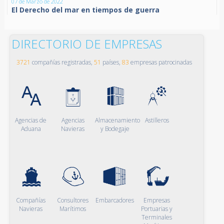
07 de Marzo de 2022
El Derecho del mar en tiempos de guerra
DIRECTORIO DE EMPRESAS
3721
compañías registradas,
51
países,
83
empresas patrocinadas
Agencias de
Agencias
Almacenamiento
Astilleros
Aduana
Navieras
y Bodegaje
Compañías
Consultores
Embarcadores
Empresas
Navieras
Marítimos
Portuarias y
Terminales