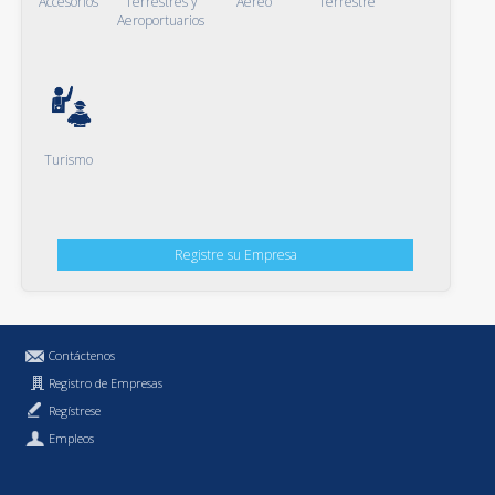
Accesorios
Terrestres y
Aéreo
Terrestre
Aeroportuarios
Turismo
Registre su Empresa
Contáctenos
Registro de Empresas
Regístrese
Empleos