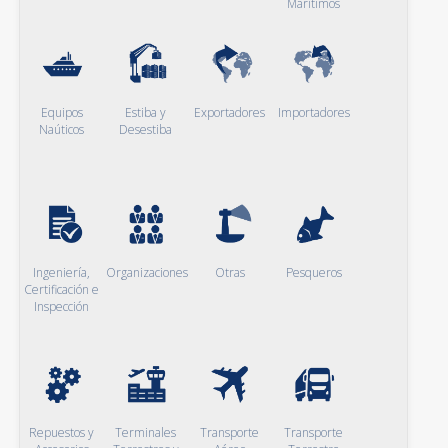
Marítimos
Equipos
Estiba y
Exportadores
Importadores
Naúticos
Desestiba
Ingeniería,
Organizaciones
Otras
Pesqueros
Certificación e
Inspección
Repuestos y
Terminales
Transporte
Transporte