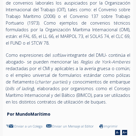
de convenios laborales los auspiciados por la Organización
Internacional del Trabajo (OIT), tales como: el Convenio sobre
Trabajo Marítimo (2006) o el Convenio 137 sobre Trabajo
Portuario (1973). Como ejemplos de convenios técnicos
formulados por la Organización Marítima Internacional (OMI),
están: el FAL 65, el LL 66, el MARPOL 73, el SOLAS 74, el CLC 69,
el FUND o el STCW 78.
Como expresiones del
softlaw
integrante del DMU- continúa el
abogado- se pueden mencionar las
Reglas de York-Amberes
redactadas por el CMI y aplicables a la avería gruesa o común;
o el empleo universal de formularios estándar como pólizas
de fletamento (
charter parties
) y conocimientos de embarque
(
bills of lading
), elaborados por organismos como el Consejo
Marítimo Internacional y del Báltico (BIMCO), para ser utilizados
en los distintos contratos de utilización de buques.
Por MundoMarítimo
Enviar a un Colega
Enviar un Mensaje al Editor
Imprimir