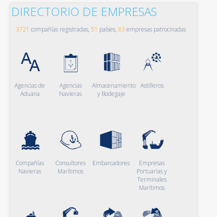
DIRECTORIO DE EMPRESAS
3721
compañías registradas,
51
países,
83
empresas patrocinadas
Agencias de
Agencias
Almacenamiento
Astilleros
Aduana
Navieras
y Bodegaje
Compañías
Consultores
Embarcadores
Empresas
Navieras
Marítimos
Portuarias y
Terminales
Marítimos