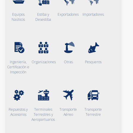
Equipos
Estiba y
Exportadores
Importadores
Naúticos
Desestiba
Ingeniería,
Organizaciones
Otras
Pesqueros
Certificación e
Inspección
Repuestos y
Terminales
Transporte
Transporte
Accesorios
Terrestres y
Aéreo
Terrestre
Aeroportuarios