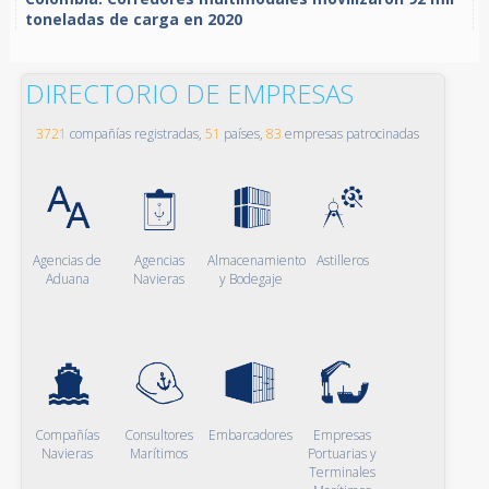
toneladas de carga en 2020
DIRECTORIO DE EMPRESAS
3721
compañías registradas,
51
países,
83
empresas patrocinadas
Agencias de
Agencias
Almacenamiento
Astilleros
Aduana
Navieras
y Bodegaje
Compañías
Consultores
Embarcadores
Empresas
Navieras
Marítimos
Portuarias y
Terminales