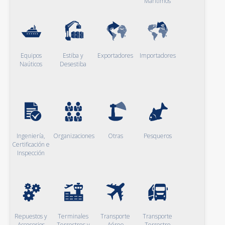
Marítimos
Equipos
Estiba y
Exportadores
Importadores
Naúticos
Desestiba
Ingeniería,
Organizaciones
Otras
Pesqueros
Certificación e
Inspección
Repuestos y
Terminales
Transporte
Transporte
Accesorios
Terrestres y
Aéreo
Terrestre