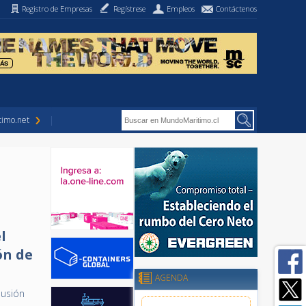
Registro de Empresas
Regístrese
Empleos
Contáctenos
imo.net
l
ón de
"
AGENDA
lusión