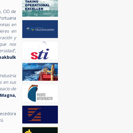
a
, CIO de
ortuaria
ninas en
jeres en
ración y
que nos
ersidad
”,
eakbulk
ndustria
es en sus
pacio de
 Magna,
uecedora
rú.