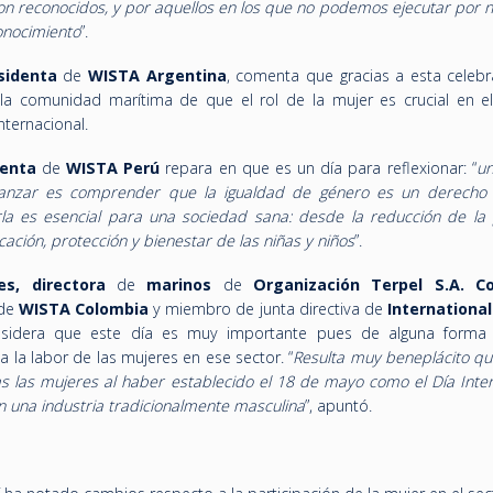
n reconocidos, y por aquellos en los que no podemos ejecutar por n
conocimiento
”.
sidenta
de
WISTA Argentina
, comenta que gracias a esta celebr
la comunidad marítima de que el rol de la mujer es crucial en e
nternacional.
denta
de
WISTA Perú
repara en que es un día para reflexionar: “
un
canzar es comprender que la igualdad de género es un derech
la es esencial para una sociedad sana: desde la reducción de la
ación, protección y bienestar de las niñas y niños
”.
es,
directora
de
marinos
de
Organización Terpel S.A. C
de
WISTA Colombia
y miembro de junta directiva de
Internationa
sidera que este día es muy importante pues de alguna forma
la labor de las mujeres en ese sector. “
Resulta muy beneplácito qu
ras las mujeres al haber establecido el 18 de mayo como el Día Inte
en una industria tradicionalmente masculina
”, apuntó.