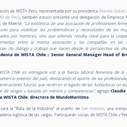
gación de
WISTA Perú,
representada por su presidenta
Mariela Gutarr
PN) de Perú
, también estuvo presente una delegación de Empresa P
 de Maersk. “
La existencia de una asociación de profesionales feme
solo para visibilizar las problemáticas y necesidades de las mu
ados por hombres, sino que además resulta clave para la coope
ementar entre la misma asociación y las compañías en las 
as de diálogo y trabajo que nacen desde la perspectiva de div
sidenta de WISTA Chile
y
Senior General Manager Head of Br
WISTA Chile es entregarle voz a la fuerza laboral femenina de la i
 comercio exterior del país, destacando el aporte de las profesional
eneraciones futuras que verán en el legado de las fundadoras un es
re de sesgos y basado en méritos y competencias”,
agrega
Claudia
a WISTA Chile
,
directora de MundoMaritimo
.
izará la "Ruta de la Industria" al puerto de
San Antonio
, una enriq
adena logística de las cargas. Participarán socias de WISTA Chile y Pe