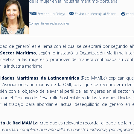
de la mujer en la industria marítimo-portuaria
Enviar a un Colega
Enviar un Mensaje al Editor
Impr
Compartir en redes sociales
aldad de género” es el lema con el cual se celebrará por segundo a
 Sector Marítimo
, según lo instauró la Organización Marítima Inte
 celebrar a las mujeres y promover de manera continuada su contr
la industria marítima.
idades Marítimas de Latinoamérica
(Red MAMLa) explican qu
s Asociaciones hermanas de la OMI, para que se reconociera dent
ién con el objetivo de elevar el perfil de las mujeres en el sector 
 con el Objetivo de Desarrollo Sostenible 5 de las Naciones Unidas 
 el trabajo para abordar el actual desequilibrio de género en e
nta
de
Red MAMLa
, cree que es relevante recordar el papel de la mu
a equidad completa que aún falta en nuestra industria, por aquellos