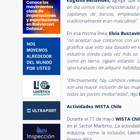
Eugenia Benavides,
agrega que sí 
en día somos más empoderadas y p
capitanas de barcos, empleada
tradicionalmente eran masculinos
”.
En esa misma línea,
Elvia Bustavi
“
no aceptar que contamos con un s
gratifica que esto sea basado en e
industria donde cada vez más se r
como en tierra, siguen estando. La 
oportunidades de adquirir habilidad
“
Efectivamente, hay cambios releva
son una mayor inclusión de las muj
todas las partes involucradas
”, dijo
Actividades WISTA Chile
Durante el 17 de mayo
WISTA Chi
en el Sector Marítimo.
La activida
industria, como la inclusión, tale
Maersk WSA.