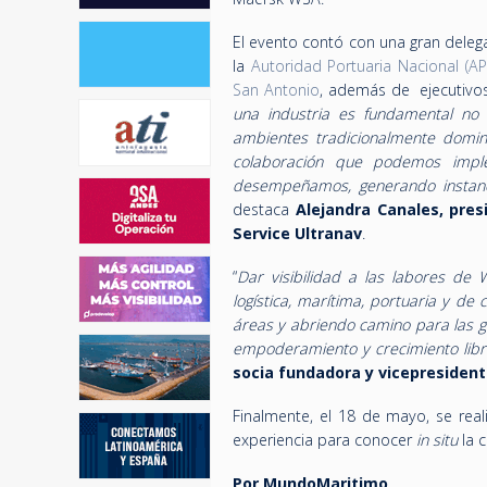
El evento contó con una gran dele
la
Autoridad Portuaria Nacional (A
San Antonio
, además de ejecutivos
una industria es fundamental no 
ambientes tradicionalmente domin
colaboración que podemos impl
desempeñamos, generando instanci
destaca
Alejandra Canales, pre
Service Ultranav
.
“
Dar visibilidad a las labores de 
logística, marítima, portuaria y de
áreas y abriendo camino para las g
empoderamiento y crecimiento lib
socia fundadora y vicepresident
Finalmente, el 18 de mayo, se real
experiencia para conocer
in situ
la c
Por MundoMaritimo