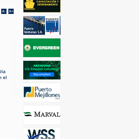
Día
n el