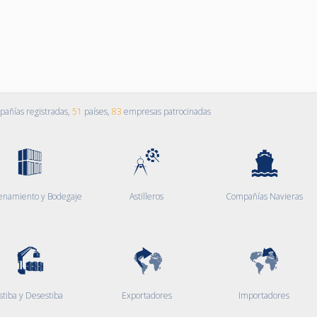
añías registradas,
51
países,
83
empresas patrocinadas
enamiento y Bodegaje
Astilleros
Compañías Navieras
stiba y Desestiba
Exportadores
Importadores