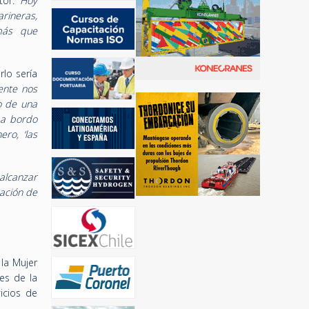
or: “
Hoy
rineras,
más que
rlo sería
ente nos
o de una
 a bordo
ero, ‘las
alcanzar
ación de
 la Mujer
es de la
vicios de