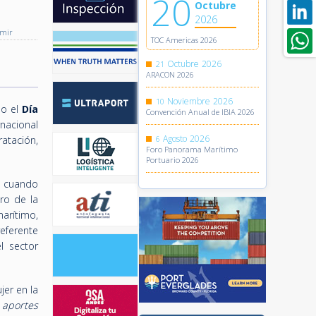
20
Octubre
2026
imir
TOC Americas 2026
Octubre
2026
21
ARACON 2026
Noviembre
2026
10
ño el
Día
Convención Anual de IBIA 2026
rnacional
Agosto
2026
atación,
6
Foro Panorama Marítimo
Portuario 2026
e cuando
ro de la
marítimo,
referente
l sector
jer en la
 aportes