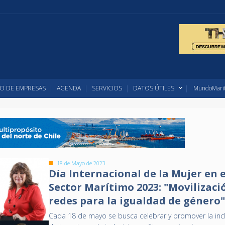
O DE EMPRESAS
AGENDA
SERVICIOS
DATOS ÚTILES
MundoMarit
18 de Mayo de 2023
Día Internacional de la Mujer en e
Sector Marítimo 2023: "Movilizaci
redes para la igualdad de género
Cada 18 de mayo se busca celebrar y promover la inc