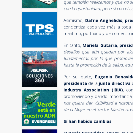
que también realizamos y que no so
con la oportunidad, pero sí con el 
Asimismo,
Dafne Anghelidis
,
pre
concientiza cada vez más a toda 
marítimo, portuario y de comercio i
En tanto,
Mariela Gutarra
,
presi
desafíos que aún quedan por al
fundamental, por lo que promover
hasta la promoción de la salud, educ
Por su parte,
Eugenia Benavid
presidenta
de la
junta directiva
Industry Association (IBIA)
,
con
promoviendo y dando importancia a 
nos quiera dar visibilidad a nosot
de la Mujer en el Sector Marítimo, 
Sí han habido cambios