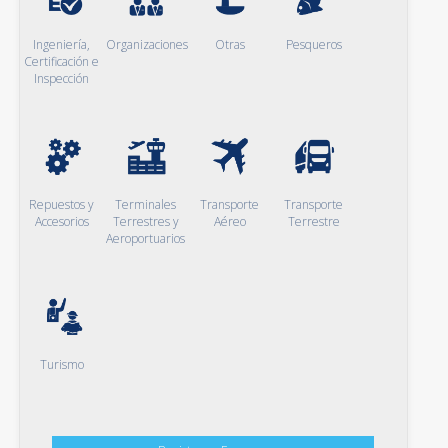
Ingeniería,
Organizaciones
Otras
Pesqueros
Certificación e
Inspección
Repuestos y
Terminales
Transporte
Transporte
Accesorios
Terrestres y
Aéreo
Terrestre
Aeroportuarios
Turismo