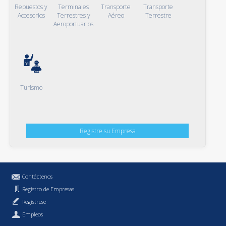
Repuestos y
Terminales
Transporte
Transporte
Accesorios
Terrestres y
Aéreo
Terrestre
Aeroportuarios
Turismo
Registre su Empresa
Contáctenos
Registro de Empresas
Regístrese
Empleos