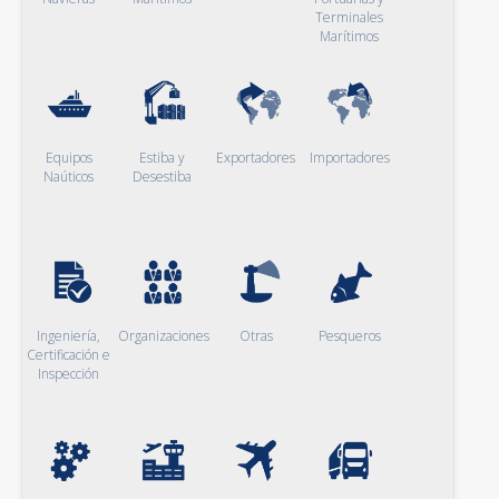
Terminales
Marítimos
Equipos
Estiba y
Exportadores
Importadores
Naúticos
Desestiba
Ingeniería,
Organizaciones
Otras
Pesqueros
Certificación e
Inspección