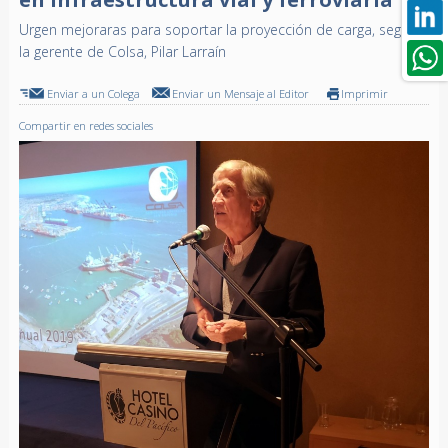
Urgen mejoraras para soportar la proyección de carga, según
la gerente de Colsa, Pilar Larraín
Enviar a un Colega
Enviar un Mensaje al Editor
Imprimir
Compartir en redes sociales