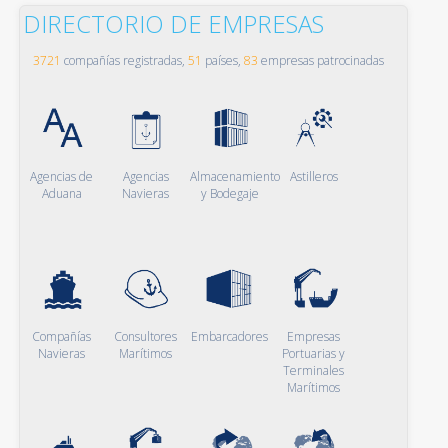
DIRECTORIO DE EMPRESAS
3721
compañías registradas,
51
países,
83
empresas patrocinadas
Agencias de
Agencias
Almacenamiento
Astilleros
Aduana
Navieras
y Bodegaje
Compañías
Consultores
Embarcadores
Empresas
Navieras
Marítimos
Portuarias y
Terminales
Marítimos