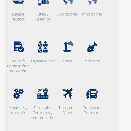
Equipos
Estiba y
Exportadores
Importadores
Naúticos
Desestiba
Ingeniería,
Organizaciones
Otras
Pesqueros
Certificación e
Inspección
Repuestos y
Terminales
Transporte
Transporte
Accesorios
Terrestres y
Aéreo
Terrestre
Aeroportuarios