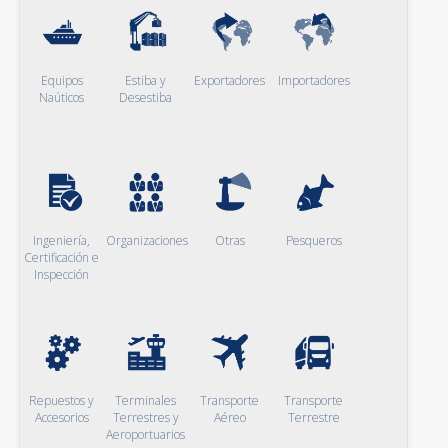
Equipos
Estiba y
Exportadores
Importadores
Naúticos
Desestiba
Ingeniería,
Organizaciones
Otras
Pesqueros
Certificación e
Inspección
Repuestos y
Terminales
Transporte
Transporte
Accesorios
Terrestres y
Aéreo
Terrestre
Aeroportuarios