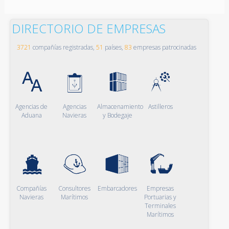
DIRECTORIO DE EMPRESAS
3721
compañías registradas,
51
países,
83
empresas patrocinadas
Agencias de
Agencias
Almacenamiento
Astilleros
Aduana
Navieras
y Bodegaje
Compañías
Consultores
Embarcadores
Empresas
Navieras
Marítimos
Portuarias y
Terminales
Marítimos