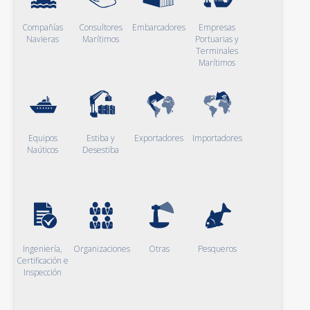
Compañías
Consultores
Embarcadores
Empresas
Navieras
Marítimos
Portuarias y
Terminales
Marítimos
Equipos
Estiba y
Exportadores
Importadores
Naúticos
Desestiba
Ingeniería,
Organizaciones
Otras
Pesqueros
Certificación e
Inspección