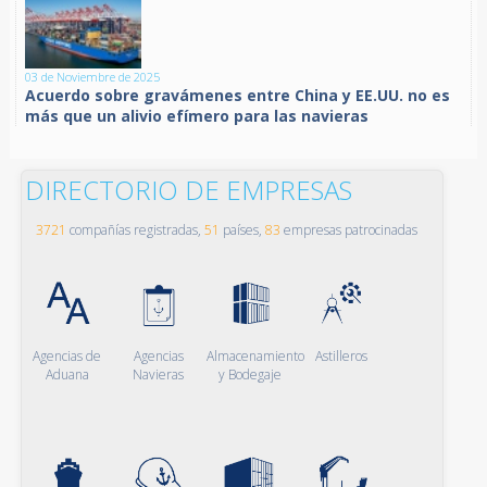
03 de Noviembre de 2025
Acuerdo sobre gravámenes entre China y EE.UU. no es
más que un alivio efímero para las navieras
DIRECTORIO DE EMPRESAS
3721
compañías registradas,
51
países,
83
empresas patrocinadas
Agencias de
Agencias
Almacenamiento
Astilleros
Aduana
Navieras
y Bodegaje