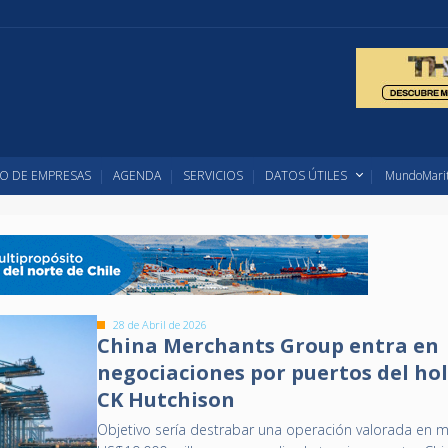
O DE EMPRESAS
AGENDA
SERVICIOS
DATOS ÚTILES
MundoMarit
28 de Abril de 2026
China Merchants Group entra en
negociaciones por puertos del ho
CK Hutchison
Objetivo sería destrabar una operación valorada en 