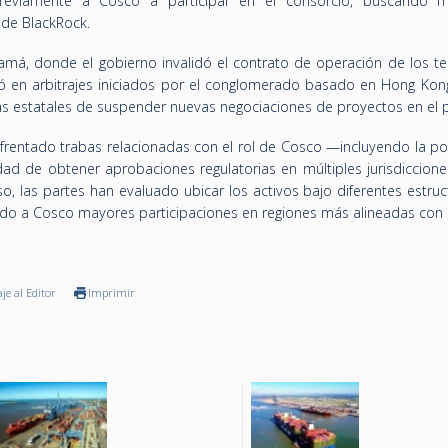
previamente a Cosco a participar en el consorcio, buscando mi
 de BlackRock.
má, donde el gobierno invalidó el contrato de operación de los te
vó en arbitrajes iniciados por el conglomerado basado en Hong Kong
as estatales de suspender nuevas negociaciones de proyectos en el p
rentado trabas relacionadas con el rol de Cosco —incluyendo la pos
ad de obtener aprobaciones regulatorias en múltiples jurisdiccion
so, las partes han evaluado ubicar los activos bajo diferentes estru
do a Cosco mayores participaciones en regiones más alineadas con 
je al Editor
Imprimir