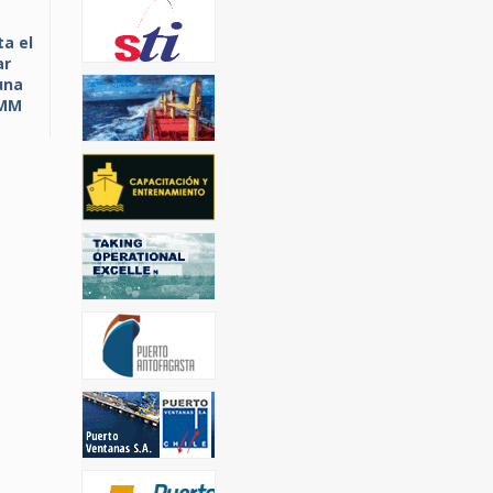
ta el
ar
una
HMM