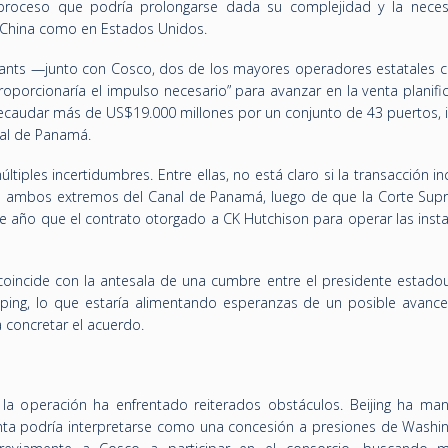
 proceso que podría prolongarse dada su complejidad y la nece
n China como en Estados Unidos.
hants —junto con Cosco, dos de los mayores operadores estatales c
oporcionaría el impulso necesario” para avanzar en la venta planifi
ecaudar más de US$19.000 millones por un conjunto de 43 puertos, i
nal de Panamá.
tiples incertidumbres. Entre ellas, no está claro si la transacción inc
en ambos extremos del Canal de Panamá, luego de que la Corte Sup
te año que el contrato otorgado a CK Hutchison para operar las inst
coincide con la antesala de una cumbre entre el presidente estado
ping, lo que estaría alimentando esperanzas de un posible avance 
concretar el acuerdo.
a operación ha enfrentado reiterados obstáculos. Beijing ha man
enta podría interpretarse como una concesión a presiones de Washin