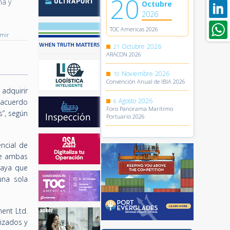
20
na y
Octubre
2026
TOC Americas 2026
imir
Octubre
2026
21
ARACON 2026
Noviembre
2026
10
Convención Anual de IBIA 2026
adquirir
Agosto
2026
 acuerdo
6
Foro Panorama Marítimo
s”, según
Portuario 2026
ncial de
 de ambas
raya que
una sola
ent Ltd.
lizados y