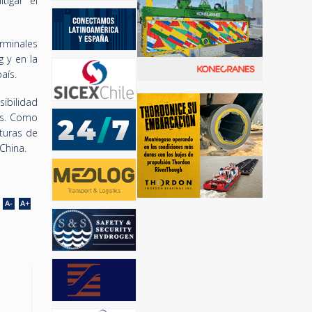
tigar el
rminales
 y en la
aís.
ibilidad
es. Como
cturas de
China.