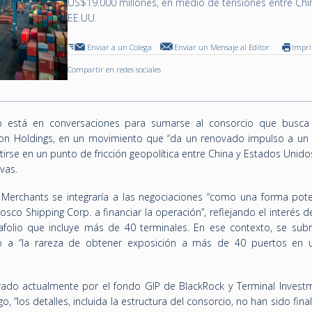
US$19.000 millones, en medio de tensiones entre Chi
EE.UU.
Enviar a un Colega
Enviar un Mensaje al Editor
Impr
Compartir en redes sociales
p está en conversaciones para sumarse al consorcio que busca 
on Holdings, en un movimiento que “da un renovado impulso a un
irse en un punto de fricción geopolítica entre China y Estados Unido
ivas.
 Merchants se integraría a las negociaciones “como una forma pote
osco Shipping Corp. a financiar la operación”, reflejando el interés
folio que incluye más de 40 terminales. En ese contexto, se sub
ido a “la rareza de obtener exposición a más de 40 puertos en 
rado actualmente por el fondo GIP de BlackRock y Terminal Investm
 “los detalles, incluida la estructura del consorcio, no han sido fina