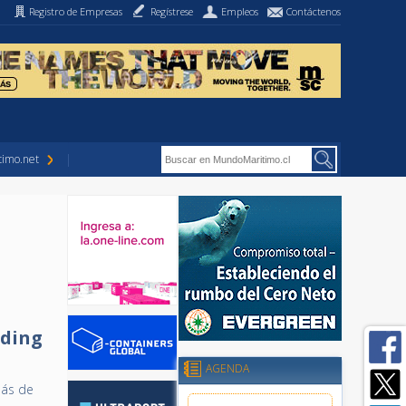
Registro de Empresas
Regístrese
Empleos
Contáctenos
imo.net
lding
AGENDA
más de