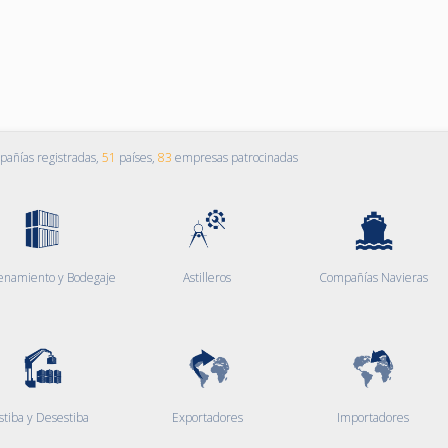
añías registradas,
51
países,
83
empresas patrocinadas
enamiento y Bodegaje
Astilleros
Compañías Navieras
stiba y Desestiba
Exportadores
Importadores