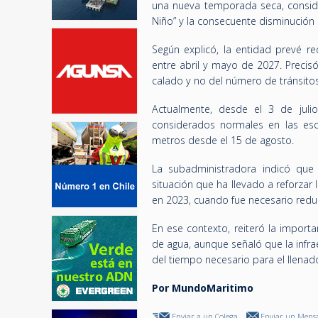
una nueva temporada seca, consi
Niño” y la consecuente disminución 
Según explicó, la entidad prevé 
entre abril y mayo de 2027. Preci
calado y no del número de tránsitos
Actualmente, desde el 3 de juli
considerados normales en las esc
metros desde el 15 de agosto.
La subadministradora indicó que 
situación que ha llevado a reforzar
en 2023, cuando fue necesario reduc
En ese contexto, reiteró la importa
de agua, aunque señaló que la infr
del tiempo necesario para el llenado
Por MundoMaritimo
Enviar a un Colega
Enviar un Mensa