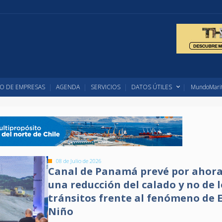
O DE EMPRESAS
AGENDA
SERVICIOS
DATOS ÚTILES
MundoMarit
08 de Julio de 2026
Canal de Panamá prevé por ahora
una reducción del calado y no de l
tránsitos frente al fenómeno de E
Niño