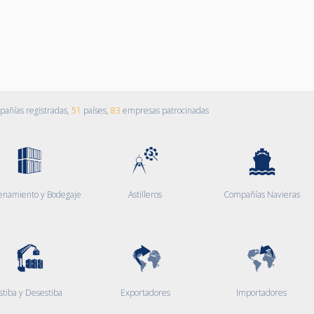
añías registradas,
51
países,
83
empresas patrocinadas
enamiento y Bodegaje
Astilleros
Compañías Navieras
stiba y Desestiba
Exportadores
Importadores