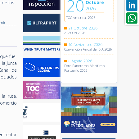
20
Octubre
 de los
2026
TOC Americas 2026
imir
Octubre
2026
21
ARACON 2026
Noviembre
2026
10
Convención Anual de IBIA 2026
 que fue
Agosto
2026
6
 la Junta
Foro Panorama Marítimo
Canal de
Portuario 2026
asociados
la ruta,
comercio
nfrentar