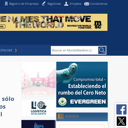
Registro de Empresas
Regístrese
Empleos
Contáctenos
imo.net
 sólo
os
l
AGENDA