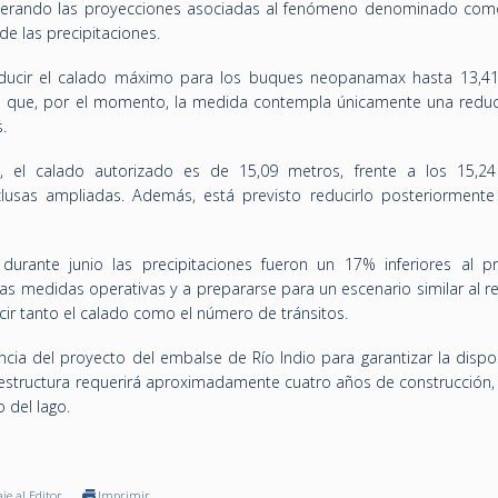
derando las proyecciones asociadas al fenómeno denominado com
de las precipitaciones.
reducir el calado máximo para los buques neopanamax hasta 13,4
só que, por el momento, la medida contempla únicamente una reduc
.
o, el calado autorizado es de 15,09 metros, frente a los 15,2
lusas ampliadas. Además, está previsto reducirlo posteriormente
durante junio las precipitaciones fueron un 17% inferiores al p
 las medidas operativas y a prepararse para un escenario similar al r
ir tanto el calado como el número de tránsitos.
ncia del proyecto del embalse de Río Indio para garantizar la dispo
aestructura requerirá aproximadamente cuatro años de construcción
 del lago.
je al Editor
Imprimir