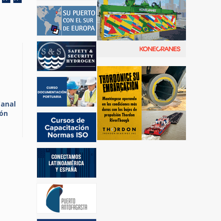
Canal
ión