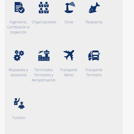
Ingeniería,
Organizaciones
Otras
Pesqueros
Certificación e
Inspección
Repuestos y
Terminales
Transporte
Transporte
Accesorios
Terrestres y
Aéreo
Terrestre
Aeroportuarios
Turismo