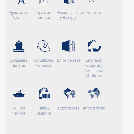
Agencias de
Agencias
Almacenamiento
Astilleros
Aduana
Navieras
y Bodegaje
Compañías
Consultores
Embarcadores
Empresas
Navieras
Marítimos
Portuarias y
Terminales
Marítimos
Equipos
Estiba y
Exportadores
Importadores
Naúticos
Desestiba