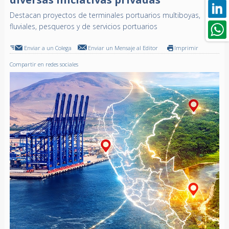
Destacan proyectos de terminales portuarios multiboyas,
fluviales, pesqueros y de servicios portuarios
Enviar a un Colega
Enviar un Mensaje al Editor
Imprimir
Compartir en redes sociales