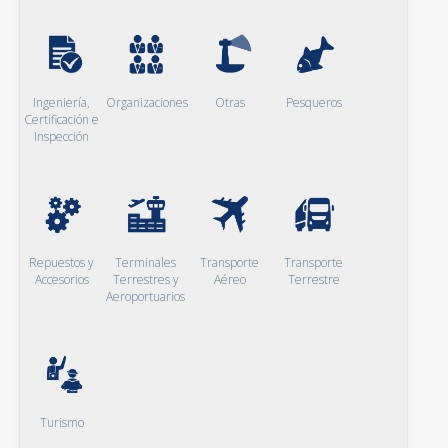
Ingeniería,
Organizaciones
Otras
Pesqueros
Certificación e
Inspección
Repuestos y
Terminales
Transporte
Transporte
Accesorios
Terrestres y
Aéreo
Terrestre
Aeroportuarios
Turismo