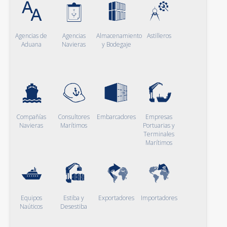
Agencias de
Agencias
Almacenamiento
Astilleros
Aduana
Navieras
y Bodegaje
Compañías
Consultores
Embarcadores
Empresas
Navieras
Marítimos
Portuarias y
Terminales
Marítimos
Equipos
Estiba y
Exportadores
Importadores
Naúticos
Desestiba