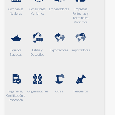
Compañías
Consultores
Embarcadores
Empresas
Navieras
Marítimos
Portuarias y
Terminales
Marítimos
Equipos
Estiba y
Exportadores
Importadores
Naúticos
Desestiba
Ingeniería,
Organizaciones
Otras
Pesqueros
Certificación e
Inspección