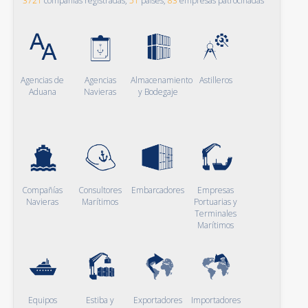
3721
compañías registradas,
51
países,
83
empresas patrocinadas
Agencias de
Agencias
Almacenamiento
Astilleros
Aduana
Navieras
y Bodegaje
Compañías
Consultores
Embarcadores
Empresas
Navieras
Marítimos
Portuarias y
Terminales
Marítimos
Equipos
Estiba y
Exportadores
Importadores