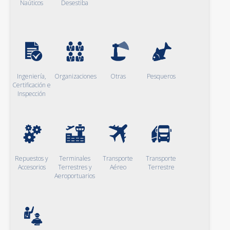
Naúticos
Desestiba
Ingeniería,
Organizaciones
Otras
Pesqueros
Certificación e
Inspección
Repuestos y
Terminales
Transporte
Transporte
Accesorios
Terrestres y
Aéreo
Terrestre
Aeroportuarios