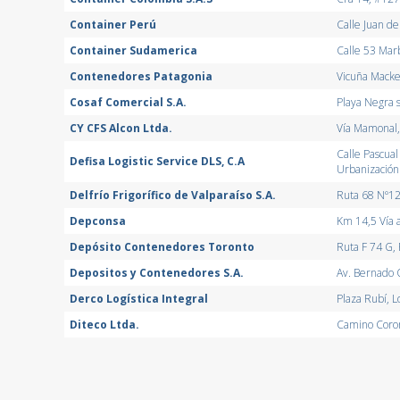
Container Perú
Calle Juan de
Container Sudamerica
Calle 53 Marb
Contenedores Patagonia
Vicuña Macke
Cosaf Comercial S.A.
Playa Negra 
CY CFS Alcon Ltda.
Vía Mamonal,
Calle Pascual
Defisa Logistic Service DLS, C.A
Urbanización
Delfrío Frigorífico de Valparaíso S.A.
Ruta 68 Nº124
Depconsa
Km 14,5 Vía 
Depósito Contenedores Toronto
Ruta F 74 G, 
Depositos y Contenedores S.A.
Av. Bernado O
Derco Logística Integral
Plaza Rubí, L
Diteco Ltda.
Camino Coron