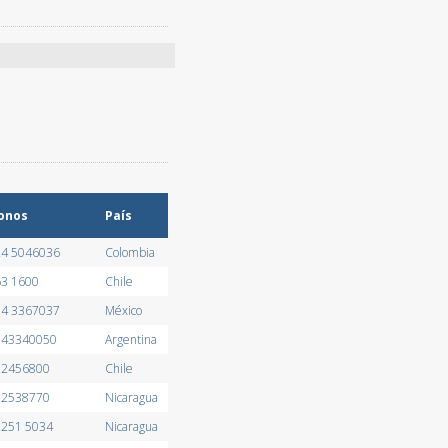
onos
País
24 5046036
Colombia
63 1600
Chile
14 3367037
México
- 43340050
Argentina
352456800
Chile
 22538770
Nicaragua
2251 5034
Nicaragua