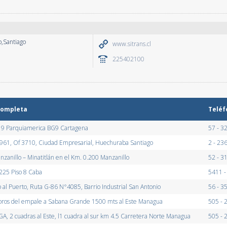
o,Santiago
www.sitrans.cl
225402100
completa
Teléf
9 Parquiamerica BG9 Cartagena
57 - 3
e 961, Of 3710, Ciudad Empresarial, Huechuraba Santiago
2 - 23
zanillo – Minatitlán en el Km. 0.200 Manzanillo
52 - 3
 225 Piso 8 Caba
5411 
 al Puerto, Ruta G-86 N°4085, Barrio Industrial San Antonio
56 - 
oros del empale a Sabana Grande 1500 mts al Este Managua
505 -
A, 2 cuadras al Este, l1 cuadra al sur km 4.5 Carretera Norte Managua
505 - 