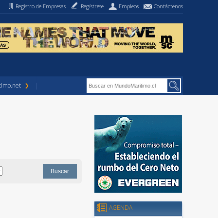
Registro de Empresas
Regístrese
Empleos
Contáctenos
imo.net
AGENDA