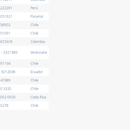
4222291
Perú
2051921
Panamá
558502
Chile
451091
Chile
6672618
Colombia
 - 3321386
Venezuela
291166
Chile
- 5012049
Ecuador
741989
Chile
50 3320
Chile
4052-0920
Costa Rica
90278
Chile