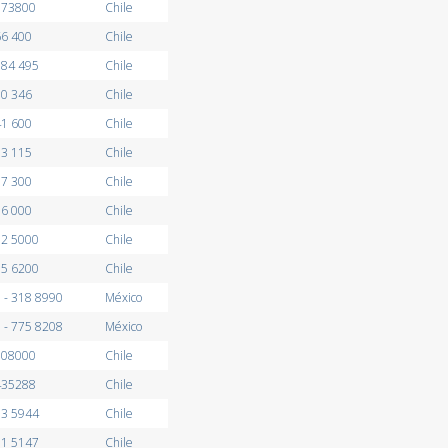
373800
Chile
66 400
Chile
584 495
Chile
80 346
Chile
41 600
Chile
83 115
Chile
17 300
Chile
56 000
Chile
12 5000
Chile
55 6200
Chile
 - 318 8990
México
 - 775 8208
México
108000
Chile
435288
Chile
03 5944
Chile
91 5147
Chile