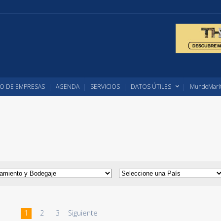
O DE EMPRESAS
AGENDA
SERVICIOS
DATOS ÚTILES
MundoMarit
1
2
3
Siguiente