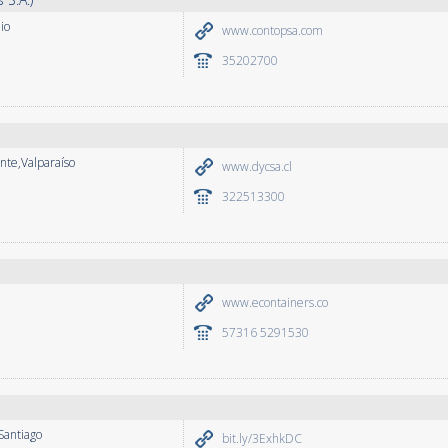
io
www.contopsa.com
35202700
ente,Valparaíso
www.dycsa.cl
322513300
www.econtainers.co
57316 5291530
Santiago
bit.ly/3ExhkDC