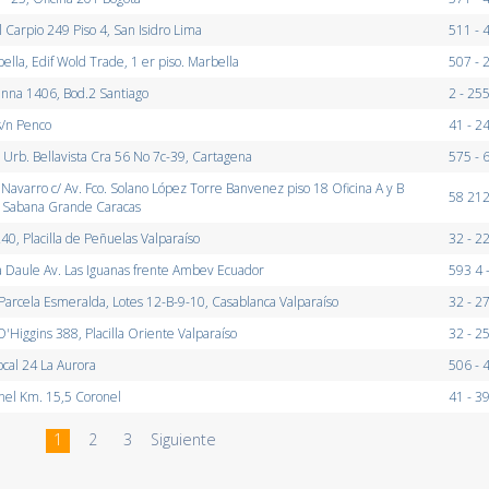
l Carpio 249 Piso 4, San Isidro Lima
511 - 
ella, Edif Wold Trade, 1 er piso. Marbella
507 - 
nna 1406, Bod.2 Santiago
2 - 25
s/n Penco
41 - 2
 Urb. Bellavista Cra 56 No 7c-39, Cartagena
575 - 
 Navarro c/ Av. Fco. Solano López Torre Banvenez piso 18 Oficina A y B
58 212
 Sabana Grande Caracas
0, Placilla de Peñuelas Valparaíso
32 - 2
a Daule Av. Las Iguanas frente Ambev Ecuador
593 4 
Parcela Esmeralda, Lotes 12-B-9-10, Casablanca Valparaíso
32 - 2
'Higgins 388, Placilla Oriente Valparaíso
32 - 2
ocal 24 La Aurora
506 - 
el Km. 15,5 Coronel
41 - 3
1
2
3
Siguiente