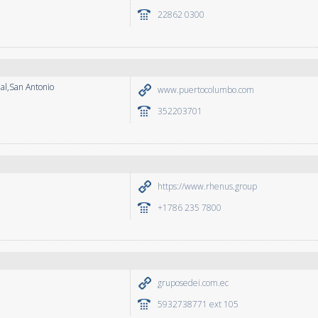
22862 0300
ial,San Antonio
www.puertocolumbo.com
352203701
https://www.rhenus.group
+1786 235 7800
gruposedei.com.ec
5932738771 ext 105