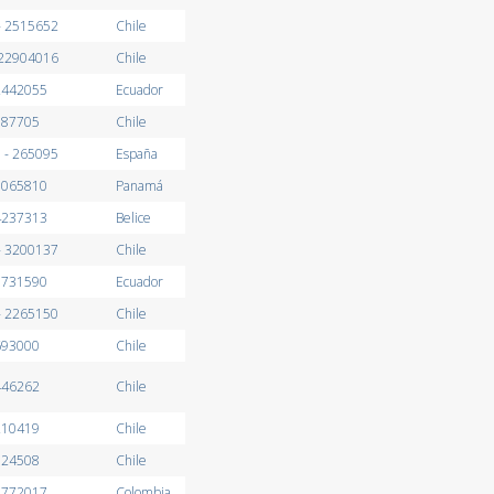
- 2515652
Chile
 22904016
Chile
2442055
Ecuador
387705
Chile
 - 265095
España
3065810
Panamá
4237313
Belice
- 3200137
Chile
3731590
Ecuador
- 2265150
Chile
693000
Chile
446262
Chile
210419
Chile
824508
Chile
4772017
Colombia