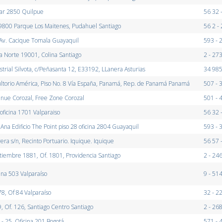
ar 2850 Quilpue
56 32 
o 9800 Parque Los Maitenes, Pudahuel Santiago
56 2 -
v. Cacique Tomala Guayaquil
593 - 
 Norte 19001, Colina Santiago
2 - 27
strial Silvota, c/Peñasanta 12, E33192, LLanera Asturias
34 985
sultorio América, Piso No. 8 Vía España, Panamá, Rep. de Panamá Panamá
507 - 
ue Corozal, Free Zone Corozal
501 - 
oficina 1701 Valparaiso
56 32 
Ana Edificio The Point piso 28 oficina 2804 Guayaquil
593 - 
rera s/n, Recinto Portuario. Iquique. Iquique
56 57 
tiembre 1881, Of. 1801, Providencia Santiago
2 - 24
cina 503 Valparaíso
9 - 51
8, Of 84 Valparaíso
32 - 2
 Of. 126, Santiago Centro Santiago
2 - 26
- 25, Oficina 201 Bogotá
571 - 