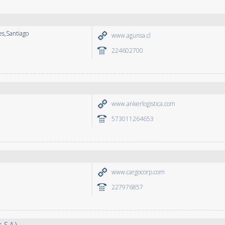
es,Santiago
www.agunsa.cl
224602700
www.ankerlogistica.com
573011264653
www.cargocorp.com
227976857
S.A.)