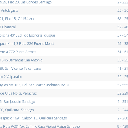
2939, Piso 20, Las Condes Santiago
2 - 23
 Antofagasta
55 - 5
91, Piso 15, Of 154 Arica
58 - 2
8 Chañaral
52 - 4
ficina 401, Edificio Econorte Iquique
57 - 5
pual Km 1,3 Ruta 226 Puerto Montt
65 - 3
encia 772 Punta Arenas
61 - 6
1546 Barrancas San Antonio
35 - 3
839, San Vicente Talcahuano
41 - 2
iso 2 Valparaíso
32 - 2
geles No. 185, Col. San Martin Xochinahuac DF
52 555
 de Ulua No. 3, Veracruz
52 229
5, San Joaquín Santiago
2 - 25
00, Quilicura. Santiago
2 - 24
Vespucio 1691 Galpón 13, Quilicura Santiago
2 - 26
sa Ruiz #601 (ex Camino Casa Viejas) Maipú Santiago
9 - 42