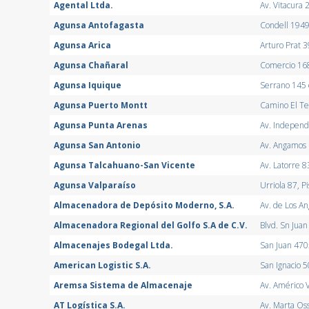
Agental Ltda.
Av. Vitacura 
Agunsa Antofagasta
Condell 1949
Agunsa Arica
Arturo Prat 3
Agunsa Chañaral
Comercio 16
Agunsa Iquique
Serrano 145 o
Agunsa Puerto Montt
Camino El Te
Agunsa Punta Arenas
Av. Independ
Agunsa San Antonio
Av. Angamos 
Agunsa Talcahuano-San Vicente
Av. Latorre 
Agunsa Valparaíso
Urriola 87, P
Almacenadora de Depósito Moderno, S.A.
Av. de Los An
Almacenadora Regional del Golfo S.A de C.V.
Blvd. Sn Juan
Almacenajes Bodegal Ltda.
San Juan 470
American Logistic S.A.
San Ignacio 5
Aremsa Sistema de Almacenaje
Av. Américo 
AT Logística S.A.
Av. Marta Os