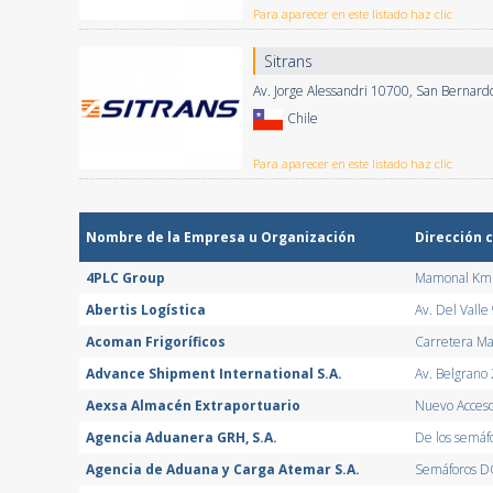
Para aparecer en este listado haz clic
Sitrans
Av. Jorge Alessandri 10700, San Bernard
Chile
Para aparecer en este listado haz clic
Nombre de la Empresa u Organización
Dirección 
4PLC Group
Mamonal Km 
Abertis Logística
Av. Del Vall
Acoman Frigoríficos
Carretera Man
Advance Shipment International S.A.
Av. Belgrano
Aexsa Almacén Extraportuario
Nuevo Acceso
Agencia Aduanera GRH, S.A.
De los semáf
Agencia de Aduana y Carga Atemar S.A.
Semáforos DG