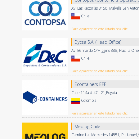
Av. Las Factorías 8150, Malvilla,San Anton
Chile
Para aparecer en este listado haz clic
Dycsa S.A. (Head Office)
Av. Bernardo O'Higgins 388, Placilla Ori
Chile
Para aparecer en este listado haz clic
Econtainers EFF
Calle 114a # 47a-21,Bogotá
Colombia
Para aparecer en este listado haz clic
Medlog Chile
Camino Las Mercedes 14851, Pudahuel,