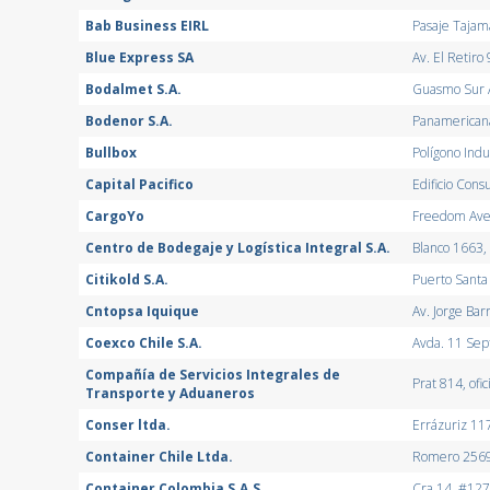
Bab Business EIRL
Pasaje Tajam
Blue Express SA
Av. El Retir
Bodalmet S.A.
Guasmo Sur A
Bodenor S.A.
Panamericana
Bullbox
Polígono Indu
Capital Pacifico
Edificio Con
CargoYo
Freedom Aven
Centro de Bodegaje y Logística Integral S.A.
Blanco 1663, 
Citikold S.A.
Puerto Santa 
Cntopsa Iquique
Av. Jorge Bar
Coexco Chile S.A.
Avda. 11 Sep
Compañía de Servicios Integrales de
Prat 814, ofi
Transporte y Aduaneros
Conser ltda.
Errázuriz 117
Container Chile Ltda.
Romero 2569,
Container Colombia S.A.S
Cra 14, #127 